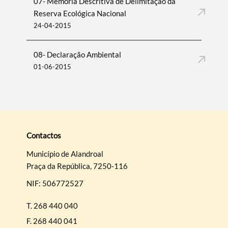
07- Memória Descritiva de Delimitação da
Reserva Ecológica Nacional
24-04-2015
08- Declaração Ambiental
01-06-2015
Contactos
Município de Alandroal
Praça da República, 7250-116
NIF: 506772527
T.
268 440 040
F.
268 440 041