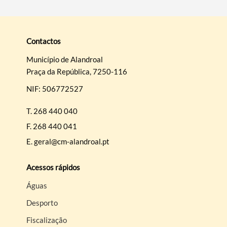
Contactos
Município de Alandroal
Praça da República, 7250-116
Termo de Pesquisa
NIF: 506772527
T.
268 440 040
F.
268 440 041
Categorias gerais
E.
geral@cm-alandroal.pt
Acessos rápidos
Águas
Desporto
Filtros
Fiscalização