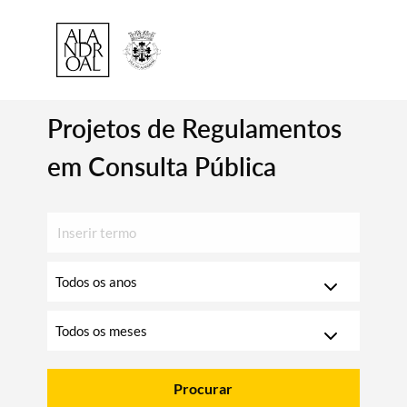
Projetos de Regulamentos
em Consulta Pública
Inserir
texto
para
Escolha
pesquisar
o
ano
Escolha
o
mês
Procurar