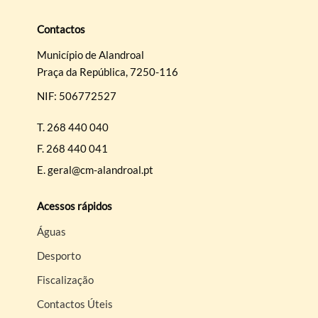
Contactos
Município de Alandroal
Praça da República, 7250-116
NIF: 506772527
T.
268 440 040
F.
268 440 041
E.
geral@cm-alandroal.pt
Acessos rápidos
Águas
Desporto
Fiscalização
Contactos Úteis