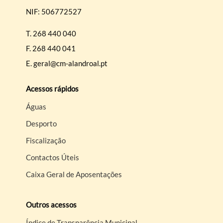
NIF: 506772527
T.
268 440 040
F.
268 440 041
Filtros
E.
geral@cm-alandroal.pt
Acessos rápidos
Águas
Desporto
Fiscalização
Contactos Úteis
Caixa Geral de Aposentações
Outros acessos
Índice de Transparência Municipal