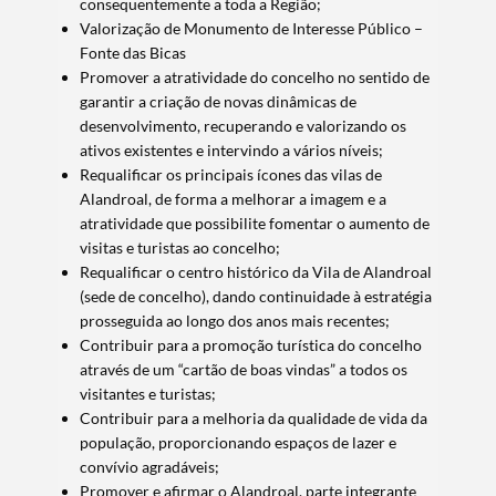
consequentemente a toda a Região;
Valorização de Monumento de Interesse Público –
Fonte das Bicas
Promover a atratividade do concelho no sentido de
garantir a criação de novas dinâmicas de
desenvolvimento, recuperando e valorizando os
ativos existentes e intervindo a vários níveis;
Requalificar os principais ícones das vilas de
Termo de Pesquisa
Alandroal, de forma a melhorar a imagem e a
atratividade que possibilite fomentar o aumento de
visitas e turistas ao concelho;
Requalificar o centro histórico da Vila de Alandroal
(sede de concelho), dando continuidade à estratégia
Categorias gerais
prosseguida ao longo dos anos mais recentes;
Contribuir para a promoção turística do concelho
através de um “cartão de boas vindas” a todos os
visitantes e turistas;
Contribuir para a melhoria da qualidade de vida da
população, proporcionando espaços de lazer e
Filtros
convívio agradáveis;
Promover e afirmar o Alandroal, parte integrante