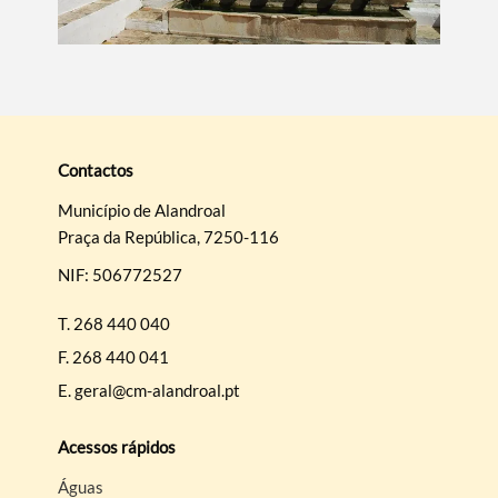
Contactos
Município de Alandroal
Praça da República, 7250-116
NIF: 506772527
T.
268 440 040
F.
268 440 041
E.
geral@cm-alandroal.pt
Acessos rápidos
Águas