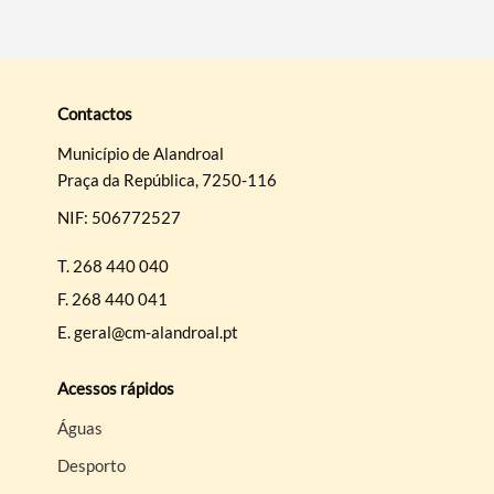
Contactos
Município de Alandroal
Praça da República, 7250-116
Termo de Pesquisa
NIF: 506772527
T.
268 440 040
F.
268 440 041
Categorias gerais
E.
geral@cm-alandroal.pt
Acessos rápidos
Águas
Filtros
Desporto