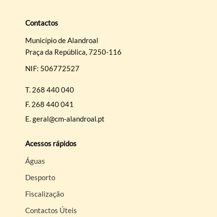
Contactos
Município de Alandroal
Praça da República, 7250-116
Termo de Pesquisa
NIF: 506772527
T.
268 440 040
F.
268 440 041
E.
geral@cm-alandroal.pt
Categorias gerais
Acessos rápidos
Águas
Desporto
Filtros
Fiscalização
Contactos Úteis