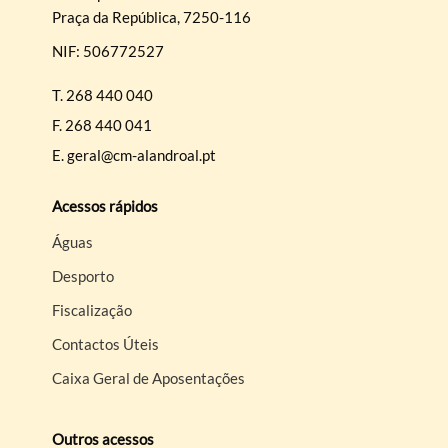
Praça da República, 7250-116
NIF: 506772527
T.
268 440 040
F.
268 440 041
E.
geral@cm-alandroal.pt
Acessos rápidos
Águas
Desporto
Fiscalização
Contactos Úteis
Caixa Geral de Aposentações
Outros acessos