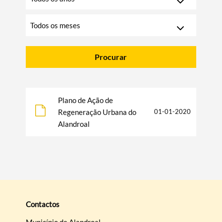
pesquisar
o
ano
Escolha
o
mês
Procurar
Plano de Ação de
Regeneração Urbana do
01-01-2020
Alandroal
Termo de Pesquisa
Contactos
Categorias gerais
Município de Alandroal