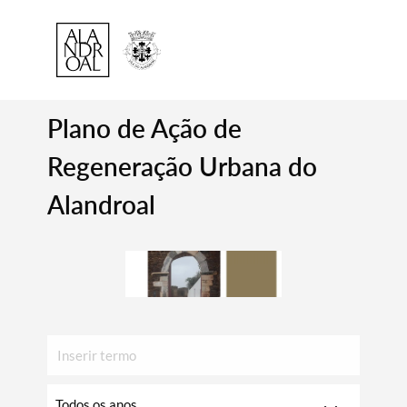
Plano de Ação de
Regeneração Urbana do
Alandroal
Inserir
texto
para
Escolha