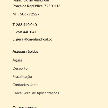
Praça da República, 7250-116
NIF: 506772527
T.
268 440 040
Filtros
F.
268 440 041
E.
geral@cm-alandroal.pt
Acessos rápidos
Águas
Desporto
Fiscalização
Contactos Úteis
Caixa Geral de Aposentações
Outros acessos