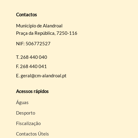
Contactos
Município de Alandroal
Praça da República, 7250-116
Termo de Pesquisa
NIF: 506772527
T.
268 440 040
F.
268 440 041
E.
geral@cm-alandroal.pt
Categorias gerais
Acessos rápidos
Águas
Desporto
Filtros
Fiscalização
Contactos Úteis