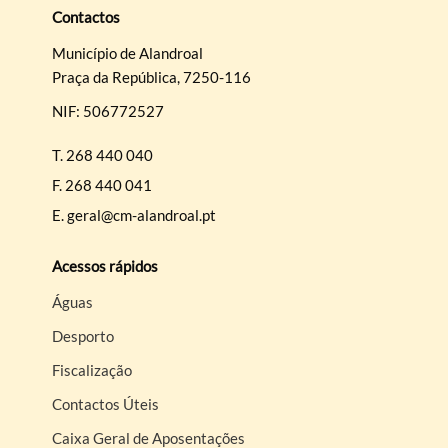
Contactos
Município de Alandroal
Praça da República, 7250-116
NIF: 506772527
Termo de Pesquisa
T.
268 440 040
F.
268 440 041
E.
geral@cm-alandroal.pt
Categorias gerais
Acessos rápidos
Águas
Desporto
Filtros
Fiscalização
Contactos Úteis
Caixa Geral de Aposentações