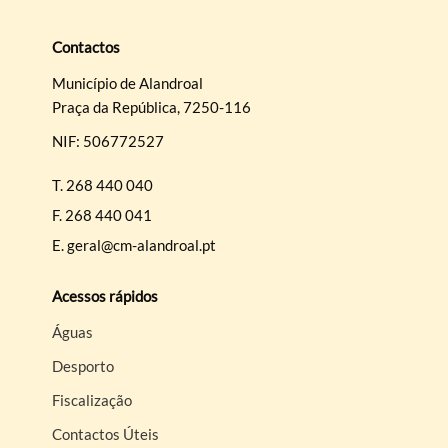
Contactos
Município de Alandroal
Praça da República, 7250-116
Termo de Pesquisa
NIF: 506772527
T.
268 440 040
F.
268 440 041
E.
geral@cm-alandroal.pt
Categorias gerais
Acessos rápidos
Águas
Desporto
Filtros
Fiscalização
Contactos Úteis