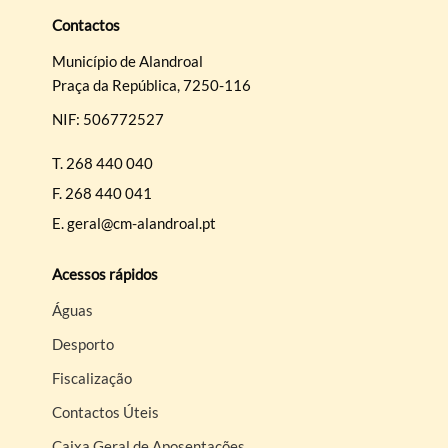
Contactos
Município de Alandroal
Praça da República, 7250-116
NIF: 506772527
Termo de Pesquisa
T.
268 440 040
F.
268 440 041
E.
geral@cm-alandroal.pt
Categorias gerais
Acessos rápidos
Águas
Desporto
Filtros
Fiscalização
Contactos Úteis
Caixa Geral de Aposentações