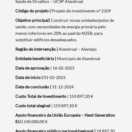
Saúde de Orvalhos – UCSP Alandroal
Código do projeto |
Projeto de investimento n.º 2109
Objetivo principal|
Construir novas unidades/polos de
saúde, com necessidades de energia primária pelo
menos inferiores em 20% ao padrão NZEB, para
substituir edifícios desadequados.
Região de intervenção |
Alandroal – Alentejo
Entidade beneficiária |
Municipio de Alandroal
Data de aprovação
| 16-02-2023
Data de início
|
01-02-2023
Data de conclusão |
31-12-2024
Custo Total de Investimento
| 159.897,20 €
Custo total elegível
| 159.897,20 €
Apoio financeiro da União Europeia – Next Generation
EU
|
140.000,00 €
Apoio financeiro público nacional/regional
|
19.897,20