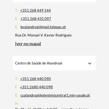
T.
+351 268 449 144
E.
+351 268 431 097
E.
bvalandroal@mail.telepac.pt
Rua Dr. Manuel V. Xavier Rodrigues
[ver no mapa]
Centro de Saúde de Alandroal
T.
+351 268 440 090
F.
+351 2680 440 098
E.
csalandroal@alentejocentral1.min-saude.pt
H.