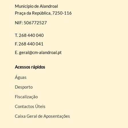
Município de Alandroal
Praça da República, 7250-116
NIF: 506772527
T.
268 440 040
F.
268 440 041
E.
geral@cm-alandroal.pt
Acessos rápidos
Águas
Desporto
Fiscalização
Contactos Úteis
Caixa Geral de Aposentações