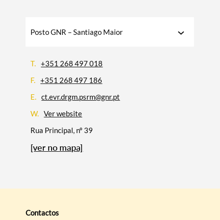
Categorias gerais
Posto GNR – Santiago Maior
T.
+351 268 497 018
Filtros
F.
+351 268 497 186
E.
ct.evr.drgm.psrm@gnr.pt
W.
Ver website
Rua Principal, nº 39
[ver no mapa]
Contactos