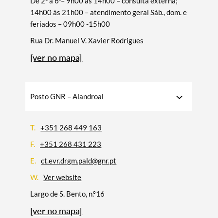
De 2ª a 6ª– 9h00 às 14h00 – consulta externa;
14h00 às 21h00 – atendimento geral Sáb., dom. e
feriados – 09h00 -15h00
Rua Dr. Manuel V. Xavier Rodrigues
[ver no mapa]
Posto GNR – Alandroal
T.
+351 268 449 163
F.
+351 268 431 223
Termo de Pesquisa
E.
ct.evr.drgm.pald@gnr.pt
W.
Ver website
Largo de S. Bento, n.º16
[ver no mapa]