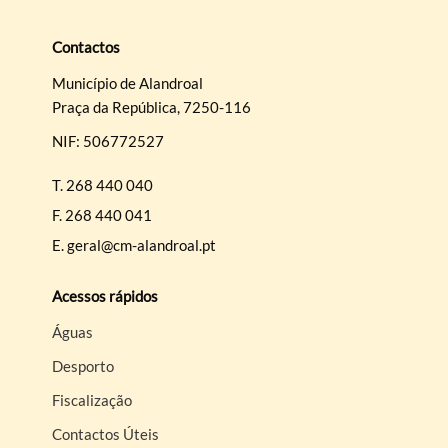
Contactos
Município de Alandroal
Praça da República, 7250-116
Termo de Pesquisa
NIF: 506772527
T.
268 440 040
F.
268 440 041
E.
geral@cm-alandroal.pt
Categorias gerais
Acessos rápidos
Águas
Desporto
Filtros
Fiscalização
Contactos Úteis