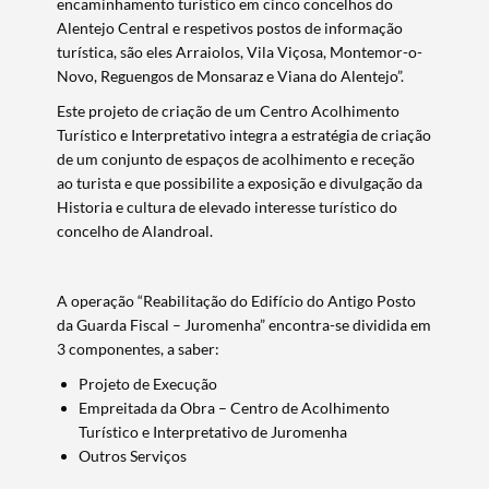
encaminhamento turístico em cinco concelhos do
Alentejo Central e respetivos postos de informação
turística, são eles Arraiolos, Vila Viçosa, Montemor-o-
Novo, Reguengos de Monsaraz e Viana do Alentejo”.
Este projeto de criação de um Centro Acolhimento
Termo de Pesquisa
Turístico e Interpretativo integra a estratégia de criação
de um conjunto de espaços de acolhimento e receção
ao turista e que possibilite a exposição e divulgação da
Historia e cultura de elevado interesse turístico do
concelho de Alandroal.
Categorias gerais
A operação “Reabilitação do Edifício do Antigo Posto
da Guarda Fiscal – Juromenha” encontra-se dividida em
3 componentes, a saber:
Filtros
Projeto de Execução
Empreitada da Obra – Centro de Acolhimento
Turístico e Interpretativo de Juromenha
Outros Serviços