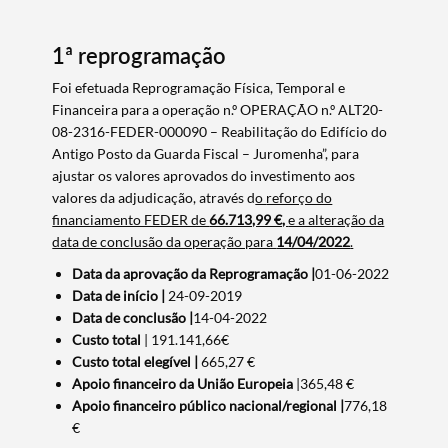
1ª reprogramação
Foi efetuada Reprogramação Física, Temporal e
Financeira para a operação n.º OPERAÇÃO n.º ALT20-
08-2316-FEDER-000090 – Reabilitação do Edifício do
Antigo Posto da Guarda Fiscal – Juromenha”, para
ajustar os valores aprovados do investimento aos
valores da adjudicação, através d
o
reforço do
financiamento FEDER de
66.713,99 €,
e a alteração da
data de conclusão da operação para
14/04/2022
.
Data da aprovação da Reprogramação |
01-06-2022
Data de início |
24-09-2019
Data de conclusão |
14-04-2022
Custo total
| 191.141,66€
Custo total elegível |
665,27 €
Apoio financeiro da União Europeia
|365,48 €
Apoio financeiro público nacional/regional |
776,18
€