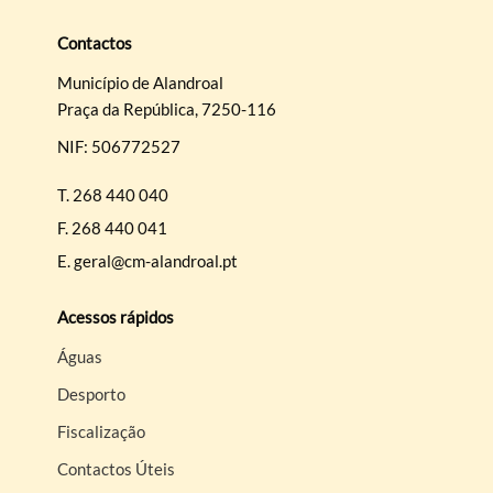
Contactos
Município de Alandroal
Praça da República, 7250-116
NIF: 506772527
T.
268 440 040
F.
268 440 041
E.
geral@cm-alandroal.pt
Acessos rápidos
Águas
Desporto
Fiscalização
Contactos Úteis