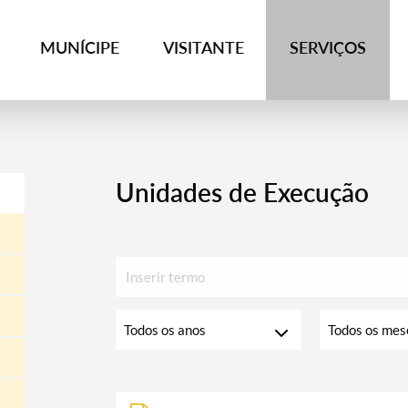
MUNÍCIPE
VISITANTE
SERVIÇOS
Unidades de Execução
Inserir
texto
para
Escolha
Escolha
pesquisar
o
o
ano
mês