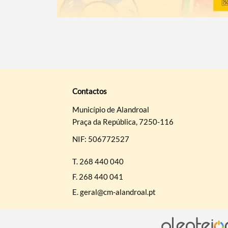
Contactos
Município de Alandroal
Praça da República, 7250-116
NIF: 506772527
T.
268 440 040
F.
268 440 041
E.
geral@cm-alandroal.pt