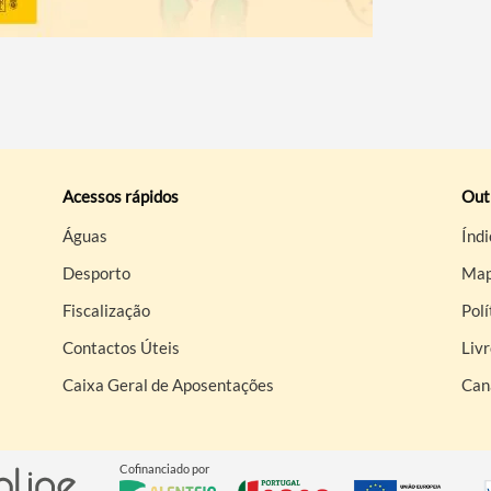
Acessos rápidos
Out
Águas
Índi
Desporto
Map
Fiscalização
Polí
Contactos Úteis
Liv
Caixa Geral de Aposentações
Can
Cofinanciado por