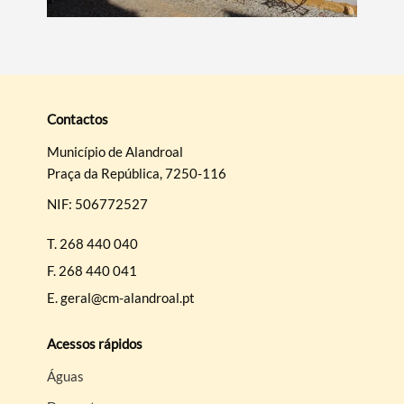
Categorias gerais
Contactos
Município de Alandroal
Praça da República, 7250-116
Filtros
NIF: 506772527
T.
268 440 040
F.
268 440 041
E.
geral@cm-alandroal.pt
Acessos rápidos
Águas