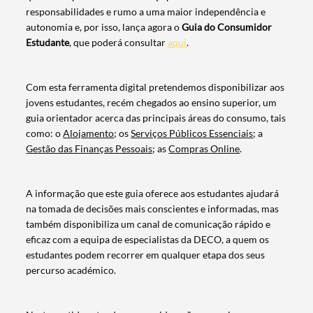
responsabilidades e rumo a uma maior independência e
autonomia e, por isso, lança agora o
Guia do Consumidor
Estudante
, que poderá consultar
aqui
.
Com esta ferramenta digital pretendemos disponibilizar aos
jovens estudantes, recém chegados ao ensino superior, um
guia orientador acerca das principais áreas do consumo, tais
como: o
Alojamento
; os
Serviços Públicos Essenciais
; a
Termo de Pesquisa
Gestão das Finanças Pessoais
; as
Compras Online
.
A informação que este guia oferece aos estudantes ajudará
na tomada de decisões mais conscientes e informadas, mas
também disponibiliza um canal de comunicação rápido e
Categorias gerais
eficaz com a equipa de especialistas da DECO, a quem os
estudantes podem recorrer em qualquer etapa dos seus
percurso académico.