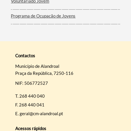
Voluntariado Jovem
Programa de Ocupação de Jovens
Contactos
Município de Alandroal
Praça da República, 7250-116
NIF: 506772527
T.
268 440 040
F.
268 440 041
E.
geral@cm-alandroal.pt
Acessos rápidos