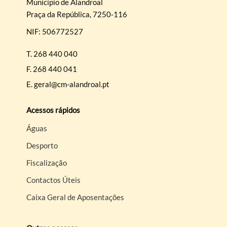
Município de Alandroal
Praça da República, 7250-116
NIF: 506772527
T.
268 440 040
F.
268 440 041
E.
geral@cm-alandroal.pt
Acessos rápidos
Águas
Desporto
Fiscalização
Contactos Úteis
Caixa Geral de Aposentações