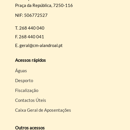
Praça da República, 7250-116
NIF: 506772527
T.
268 440 040
F.
268 440 041
E.
geral@cm-alandroal.pt
Acessos rápidos
Águas
Desporto
Fiscalização
Contactos Úteis
Caixa Geral de Aposentações
Outros acessos