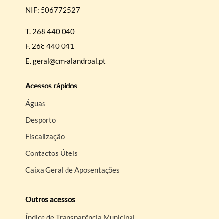
NIF: 506772527
T.
268 440 040
F.
268 440 041
E.
geral@cm-alandroal.pt
Acessos rápidos
Águas
Desporto
Fiscalização
Contactos Úteis
Caixa Geral de Aposentações
Outros acessos
Índice de Transparência Municipal