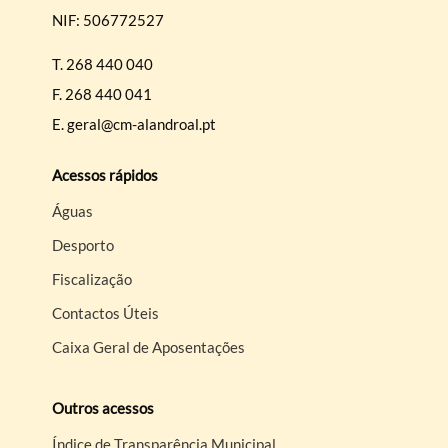
NIF: 506772527
T.
268 440 040
F.
268 440 041
E.
geral@cm-alandroal.pt
Acessos rápidos
Águas
Desporto
Fiscalização
Contactos Úteis
Caixa Geral de Aposentações
Outros acessos
Índice de Transparência Municipal