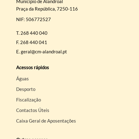
Município de Alandroal
Praça da República, 7250-116
NIF: 506772527
T.
268 440 040
F.
268 440 041
E.
geral@cm-alandroal.pt
Acessos rápidos
Águas
Desporto
Fiscalização
Contactos Úteis
Caixa Geral de Aposentações