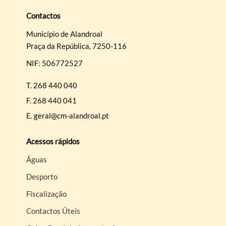
Contactos
Município de Alandroal
Praça da República, 7250-116
NIF: 506772527
T.
268 440 040
F.
268 440 041
E.
geral@cm-alandroal.pt
Acessos rápidos
Águas
Desporto
Fiscalização
Contactos Úteis