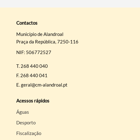
Contactos
Município de Alandroal
Praça da República, 7250-116
NIF: 506772527
T.
268 440 040
F.
268 440 041
E.
geral@cm-alandroal.pt
Acessos rápidos
Águas
Desporto
Fiscalização