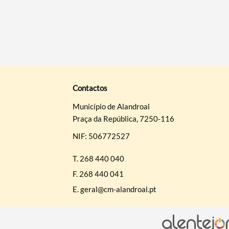
Contactos
Município de Alandroal
Praça da República, 7250-116
NIF: 506772527
T.
268 440 040
F.
268 440 041
E.
geral@cm-alandroal.pt