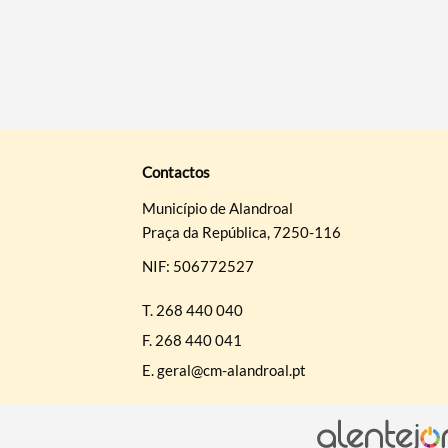
Contactos
Município de Alandroal
Praça da República, 7250-116
NIF: 506772527
T.
268 440 040
F.
268 440 041
E.
geral@cm-alandroal.pt