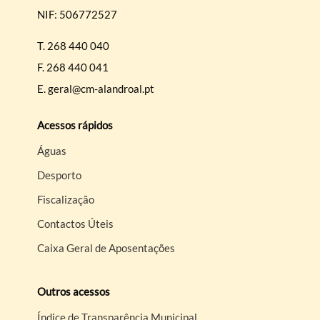
NIF: 506772527
T.
268 440 040
F.
268 440 041
E.
geral@cm-alandroal.pt
Acessos rápidos
Águas
Desporto
Fiscalização
Contactos Úteis
Caixa Geral de Aposentações
Outros acessos
Índice de Transparência Municipal