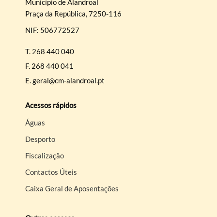
Município de Alandroal
Praça da República, 7250-116
NIF: 506772527
T.
268 440 040
F.
268 440 041
E.
geral@cm-alandroal.pt
Acessos rápidos
Águas
Desporto
Fiscalização
Contactos Úteis
Caixa Geral de Aposentações