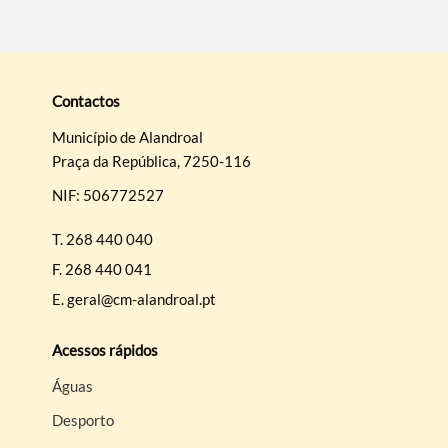
Contactos
Município de Alandroal
Praça da República, 7250-116
NIF: 506772527
T.
268 440 040
F.
268 440 041
E.
geral@cm-alandroal.pt
Acessos rápidos
Águas
Desporto