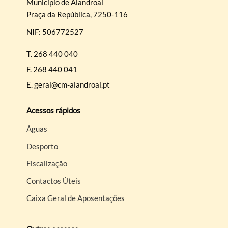
Município de Alandroal
Praça da República, 7250-116
NIF: 506772527
T.
268 440 040
F.
268 440 041
E.
geral@cm-alandroal.pt
Acessos rápidos
Águas
Desporto
Fiscalização
Contactos Úteis
Caixa Geral de Aposentações