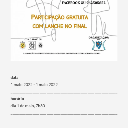
Termo de Pesquisa
data
Categorias gerais
1 maio 2022 - 1 maio 2022
horário
dia 1 de maio, 7h30
Filtros