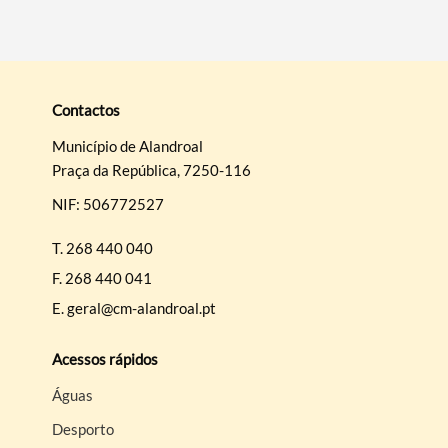
Contactos
Município de Alandroal
Praça da República, 7250-116
NIF: 506772527
T.
268 440 040
F.
268 440 041
E.
geral@cm-alandroal.pt
Acessos rápidos
Águas
Desporto