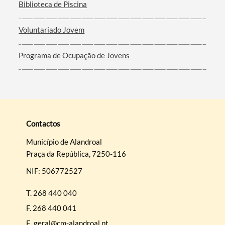
Biblioteca de Piscina
Termo de Pesquisa
Voluntariado Jovem
Programa de Ocupação de Jovens
Categorias gerais
Contactos
Filtros
Município de Alandroal
Praça da República, 7250-116
NIF: 506772527
T.
268 440 040
F.
268 440 041
E.
geral@cm-alandroal.pt