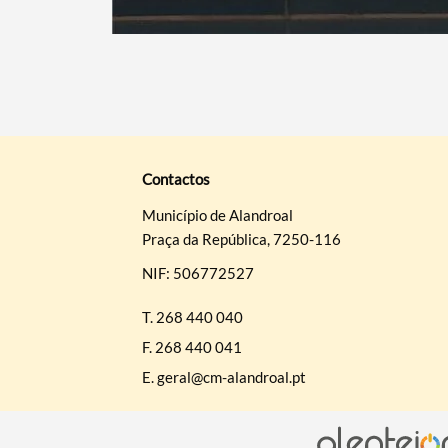
Contactos
Município de Alandroal
Praça da República, 7250-116
NIF: 506772527
T.
268 440 040
F.
268 440 041
E.
geral@cm-alandroal.pt