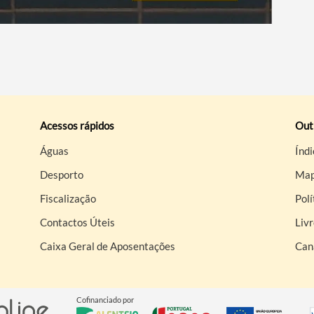
Acessos rápidos
Out
Águas
Índi
Desporto
Map
Fiscalização
Polí
Contactos Úteis
Liv
Caixa Geral de Aposentações
Can
Cofinanciado por