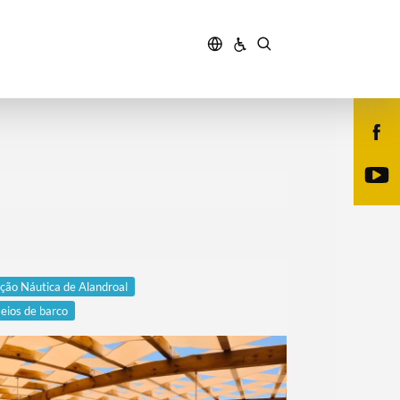
ção Náutica de Alandroal
eios de barco