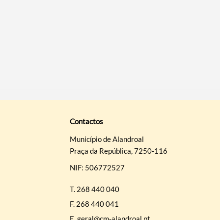
Contactos
Município de Alandroal
Praça da República, 7250-116
NIF: 506772527
T.
268 440 040
F.
268 440 041
E.
geral@cm-alandroal.pt