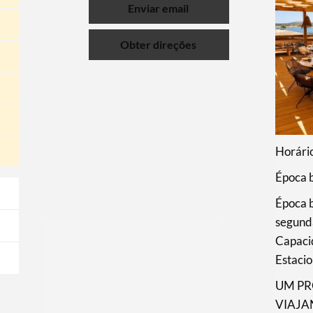
Enviar email
Obter direções
Horári
Época 
Época 
segunda
Capaci
Estaci
UM PR
VIAJA