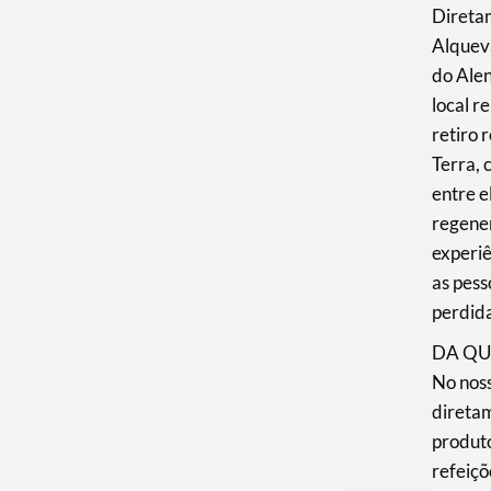
Direta
Alqueva
do Alen
local r
retiro 
Terra, 
entre e
regener
experiê
as pess
perdid
DA QU
No nos
direta
produto
refeiç